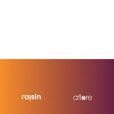
Contact Page
Services
Projects
About
Us